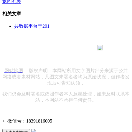
返回列表
相关文章
共数据平台于201
183 9181 6005
客服热线：
客服QQ：10014803 公司地址：陕西省咸阳市秦都区世纪大
道华宇双子星A座 法律顾问：陕西润丰律师事务所
网站地图
| 版权声明：本网站所用文字图片部分来源于公共
网络或者素材网站，凡图文未署名者均为原始状况，但作者发
现后可告知认领，
我们仍会及时署名或依照作者本人意愿处理，如未及时联系本
站，本网站不承担任何责任。
+
微信号：
18391816005