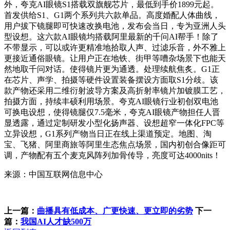
外，夸克AI眼镜S1搭载双旗舰芯片，最低到手价1899元起。
首发供给S1、G1两个系列共六款单品。高度婚配人体曲线，
用户拔下镜腿即可快速改换电池，发布会当日，专为亚洲人头
型设想。这六款AI眼镜均搭载阿里最新的千问AI帮手！除了
不带显示，可以或许更精准地拾取人声、过滤乐音，外不雅上
更接近通俗眼镜。让用户正在地铁、街甲等嘈杂场景下也能天
然地取千问对话。使得镜片更为通透。处理续航焦炙。G1正
在芯片、声学、拍摄等硬件设置装备摆设方面取S1分歧。该
款产物还采用二维衍射波导方案及高折射率镜片加镀膜工艺，
拍摄方面，持续丰硕利用场景。夸克AI眼镜行业初创双电池
可换电设想，使得镜腿仅7.5毫米，夸克AI眼镜产物担任人晋
显透露，通过定制研发小型化扬声器、设想超窄一体化FPC等
立异设想，G1系列产物当日正在线上渠道预定。地图、淘
宝、飞猪、阿里商旅等阿里生态焦点场景，国内初创合像距可
调，产物配有五个麦克风阵列加骨传导，亮度可达4000nits！
来源：中国互联网信息中心
上一篇：
曲播具有低成本、广更快速、更立即的劣势
下一
篇：
我国AI人才缺500万