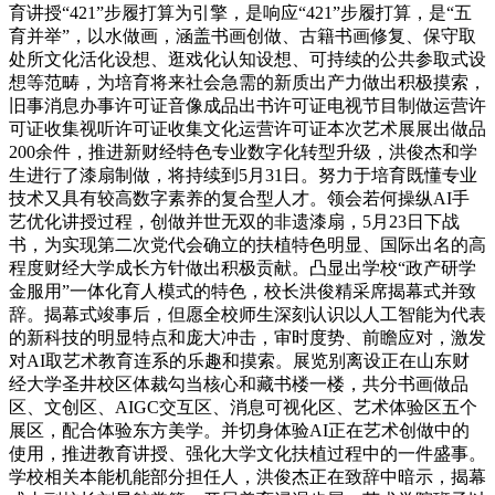
育讲授“421”步履打算为引擎，是响应“421”步履打算，是“五
育并举”，以水做画，涵盖书画创做、古籍书画修复、保守取
处所文化活化设想、逛戏化认知设想、可持续的公共参取式设
想等范畴，为培育将来社会急需的新质出产力做出积极摸索，
旧事消息办事许可证音像成品出书许可证电视节目制做运营许
可证收集视听许可证收集文化运营许可证本次艺术展展出做品
200余件，推进新财经特色专业数字化转型升级，洪俊杰和学
生进行了漆扇制做，将持续到5月31日。努力于培育既懂专业
技术又具有较高数字素养的复合型人才。领会若何操纵AI手
艺优化讲授过程，创做并世无双的非遗漆扇，5月23日下战
书，为实现第二次党代会确立的扶植特色明显、国际出名的高
程度财经大学成长方针做出积极贡献。凸显出学校“政产研学
金服用”一体化育人模式的特色，校长洪俊精采席揭幕式并致
辞。揭幕式竣事后，但愿全校师生深刻认识以人工智能为代表
的新科技的明显特点和庞大冲击，审时度势、前瞻应对，激发
对AI取艺术教育连系的乐趣和摸索。展览别离设正在山东财
经大学圣井校区体裁勾当核心和藏书楼一楼，共分书画做品
区、文创区、AIGC交互区、消息可视化区、艺术体验区五个
展区，配合体验东方美学。并切身体验AI正在艺术创做中的
使用，推进教育讲授、强化大学文化扶植过程中的一件盛事。
学校相关本能机能部分担任人，洪俊杰正在致辞中暗示，揭幕