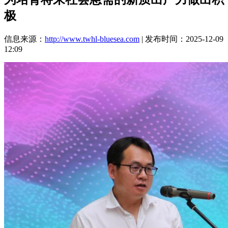
极
信息来源：
http://www.twhl-bluesea.com
| 发布时间：2025-12-09
12:09