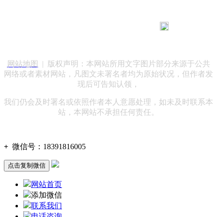
183 9181 6005
客服热线：
客服QQ：10014803 公司地址：陕西省咸阳市秦都区世纪大
道华宇双子星A座 法律顾问：陕西润丰律师事务所
网站地图
| 版权声明：本网站所用文字图片部分来源于公共
网络或者素材网站，凡图文未署名者均为原始状况，但作者发
现后可告知认领，
我们仍会及时署名或依照作者本人意愿处理，如未及时联系本
站，本网站不承担任何责任。
+
微信号：
18391816005
点击复制微信
网站首页
添加微信
联系我们
电话咨询