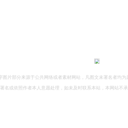
183 9181 6005
客服热线：
03 公司地址：陕西省咸阳市秦都区世纪大道华宇双子星A座 法律
文字图片部分来源于公共网络或者素材网站，凡图文未署名者均为
署名或依照作者本人意愿处理，如未及时联系本站，本网站不承