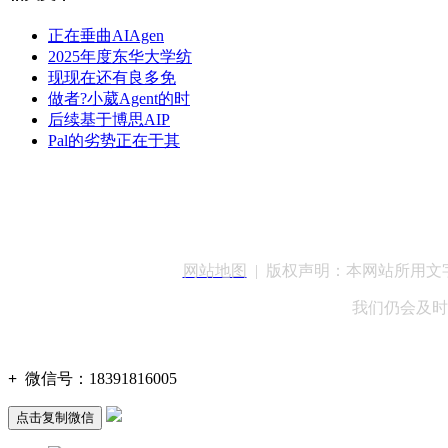
正在垂曲AIAgen
2025年度东华大学纺
现现在还有良多免
做者?小葳Agent的时
后续基于博思AIP
Pal的劣势正在于其
客服QQ：100148
网站地图
| 版权声明：本网站所用
我们仍会及时
+
微信号：
18391816005
点击复制微信