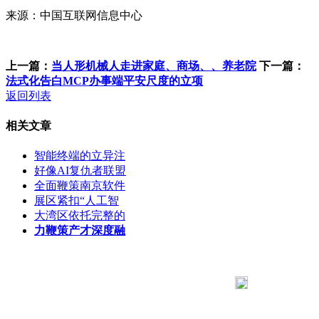
来源：中国互联网信息中心
上一篇：
当人形机械人走进家庭、商场、、养老院
下一篇：
法式化告白MCP办事端平安尺度的立项
返回列表
相关文章
智能终端的立异注
好像AI复仇者联盟
全面鞭策南京软件
展区紧扣“人工智
大湾区依托完整的
力鞭策产才深度融
183 9181 6005
客服热线：
客服QQ：10014803 公司地址：陕西省咸阳市秦都区世纪大
道华宇双子星A座 法律顾问：陕西润丰律师事务所