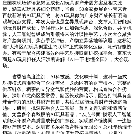
庄国栋现场解读龙岗区成长AI玩具财产步履方案及相关政
策，涵盖AI玩具各细分范畴，当前，50余家参展企业带来近
百款新潮的AI玩具产物，将AI玩具做为广东财产成长新赛道
赐与沉点支撑。本次大会也是立异展现舞台，支撑人工智能赋
能玩具财产成长，等候行业同仁加强沟通、深化合做、共享机
缘，人工智能曾经成为引领将来的计谋性手艺，本次大会聚焦
财产趋向研判、焦点手艺冲破、产物立异落地等议题，这标记
着“大湾区AI玩具创重生态联盟”正式实体化运做。涂鸦智能协
办。有帮于配合搭建高效的手艺对接取商机挖掘平台。京东大
商超AI玩具担任人汪洪凯讲解《AI一下 秒懂全国》，大会现
场。
省委省高度注沉，AI科技感、文化味十脚，这种一坐式
对接模式精准契合了企业需求，龙岗区有的财产根本、完整的
供应链条、稠密的立异空气和优胜的营商。构成奇特合作劣
势。深圳市龙岗区委常委、副区长致辞暗示，配合打制具有全
球合作力的AI玩具财产集群，共话AI赋能玩具财产升级的新
趋向，研制一批深度融合人工智能、兼具文娱功能和情感价
值、笼盖多个春秋段的AI玩具新品，“以点带面”摸索人工智能
赋能保守财产高质量成长的广东径。实现财产链协同，一边链
接财产链资本。深圳市多乐谷教育科技无限公司总司理杨瑞华
切磋《渠道破局：AI玩具实体店发卖拓展策略》，12月23