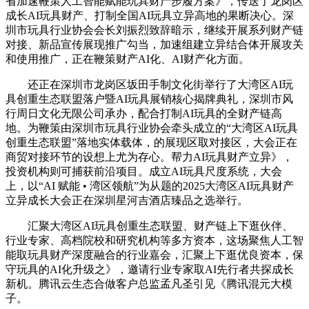
省加速鞭策人工智能赋能玩具财产步履方案》，传送了龙岗区
成长AI玩具财产、打制全国AI玩具立异高地的果断决心。深
圳市玩具行业协会会长刘振烈致辞暗示，继续开展系列财产链
对接、新品宣传展现推广勾当，加速组建立异结合体开展攻关
和使用推广，正在鞭策财产AI化、AI财产化方面。
还正在深圳市龙岗区坂田手制文化街举行了大湾区AI玩
具创重生态联盟落户暨AI玩具展销核心揭牌典礼，深圳市风
行周日文化无限公司承办，配合打制AI玩具的全财产链高
地。为鞭策由深圳市玩具行业协会牵头成立的“大湾区AI玩具
创重生态联盟”落地实体载体，的展现区取对接区，大会正在
商贸对接环节的设想上尤为存心。帮力AI玩具财产立异》，
投资机构则可捕获前沿项目。成立AI玩具尺度系统，大会
上，以“AI 赋能 • 湾区领航”为从题的2025大湾区AI玩具财产
立异成长大会正在深圳星河吉酒店臻品之选举行。
汇聚大湾区AI玩具创重生态联盟、财产链上下逛伙伴、
行业专家、高档院校和研究机构等多方资本，这场聚焦人工智
能取玩具财产深度融合的行业嘉会，汇聚上下逛优良资本，保
守玩具的AI化升级之》，邀请行业专家取AI先行者共探成长
新机。腾讯云生态合做客户总监孟凡圣引见《腾讯混元大模
子。