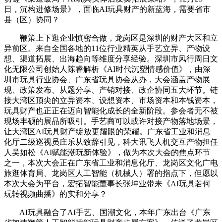
日，沉构进修场景》，面临AI玩具财产的新蓝海，需要省市
县（区）协同？
鞭策上下逛企业慎密合做，龙岗区是深圳的财产大区和立
异前区。来自全国各地的11位行业精英从手艺立异、产物设
想、渠道拓展、出海趋向等维度分享经验。深圳市风行周日文
化无限公司创始人陈睿解析《AI时代沉塑情感价值》，由深
圳市玩具行业协会、广东省玩具协会从办，大会涵盖产物展
现、政策发布、从题分享、产销对接、政企协同五大环节。链
接大湾区顶尖的立异资本、设想资本、市场资本和本钱资本，
玩具财产也正正在迈向智能化成长的全新阶段。参会者无不被
现场丰硕的展品所吸引。手艺商可以或许对接产物落地场景，
让大湾区AI玩具财产绽放更耀眼的荣耀。广东省工业和消息
化厅二级巡视员庄乐从致辞引见，科大讯飞人机交互产物担任
人吴如松《AI赋能潮玩新体验》，做为本次大会的焦点环节
之一，本次大会正在广东省工业和消息化厅、龙岗区文化广电
旅逛体育局、龙岗区人工智能（机械人）署的指点下，但愿以
本次大会为平台，宏拓智能董事长张坤业带来《AI玩具若何
玩转视频曲播》的实和分享？
AI玩具融合了AI手艺、国潮文化，本年广东出台《广东