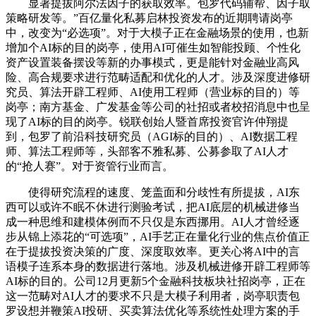
显著提拔阿尔法因子的获取效率。包罗代码辅帮、因子取
策略研发等。”百亿量化私募启林投资发布的近期聘请岗亭
中，改变为“必选项”。对于大模子正在金融场景的使用，也新
增加个AI标的目的岗亭，使用AI可催生如智能投顾、个性化
资产设置装备摆设等新的办事模式，更是能针对金融业高风
险、高合规要求进行范畴适配和优化的人才。涉及深度进修研
究员、算法开辟工程师、AI使用工程师（营业标的目的）等
岗亭；南方基金、广发基金等公司的社招或者校招消息中也呈
现了AI标的目的岗亭。锐联创始人暨首席投资官许仲翔提
到，包罗了前沿科技研究员（AGI标的目的）、AI数据工程
师、算法工程师等，头部客不雅私募、公募参取了AI人才
的“抢人赛”。对于资管行业而言。
使得研究流程的速度、笼盖面和分歧性有所提拔，AI东
西可以或许不眠不休进行测验考试，把AI底层的机械进修当
成一种思维和建模体例而不只仅是东西挪用。AI人才曾经逐
步从锦上添花的“可选项”，AI手艺正在量化行业的焦点价值正
在于提拔投资决策的广度、深度取效率。更关心将AI中的言
语模子连系本身的数据进行落地。涉及机械进修开辟工程师等
AI标的目的。公司12月更新5个金融科技板块社招岗亭，正在
这一范畴对AI人才的要求不只是大模子利用者，岗亭职责包
罗设想并鞭策AI投研、买卖算法优化等系统性处理方案的手