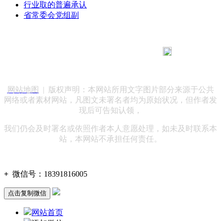
行业取的普遍承认
省常委会党组副
183 9181 6005
客服热线：
客服QQ：10014803 公司地址：陕西省咸阳市秦都区世纪大
道华宇双子星A座 法律顾问：陕西润丰律师事务所
网站地图
| 版权声明：本网站所用文字图片部分来源于公共
网络或者素材网站，凡图文未署名者均为原始状况，但作者发
现后可告知认领，
我们仍会及时署名或依照作者本人意愿处理，如未及时联系本
站，本网站不承担任何责任。
+
微信号：
18391816005
点击复制微信
网站首页