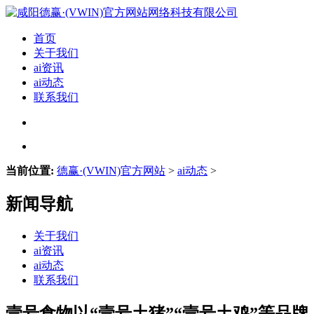
首页
关于我们
ai资讯
ai动态
联系我们
当前位置:
德赢·(VWIN)官方网站
>
ai动态
>
新闻导航
关于我们
ai资讯
ai动态
联系我们
壹号食物以“壹号土猪”“壹号土鸡”等品牌