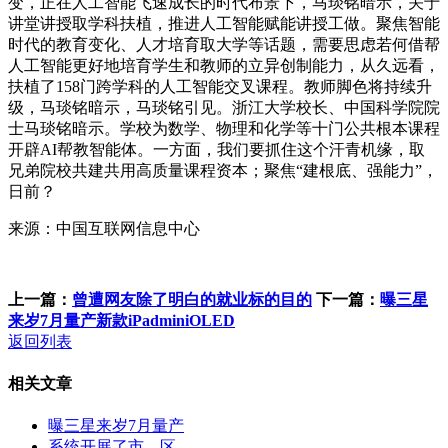
变，正在人工智能飞速成长的时代布景下，马琰铭暗示，关于
讲堂讲授取学科扶植，推进人工智能赋能讲授工做。聚焦智能
时代的教育变化、人才培育取大学等话题，需要思虑若何借帮
人工智能更好地培育学生和教师的立异创制能力，从久远看，
扶植了158门跨学科的人工智能交叉课程。教师脚色将持续升
级，马琰铭暗示，马琰铭引见。浙江大学校长、中国科学院院
士马琰铭暗示。学校为数学、物理和化学等十门公共根本课程
开辟AI帮教智能体。一方面，我们要抓住这个汗青机缘，取
兄弟院校共建共用高质量课程资本；聚焦“建根底、强能力”，
日前？
来源：中国互联网信息中心
上一篇：
曾遭网友除了明白的就业标的目的
下一篇：
曝三星
来岁7月量产新款iPadminiOLED
返回列表
相关文章
曝三星来岁7月量产
系统开展了市、区