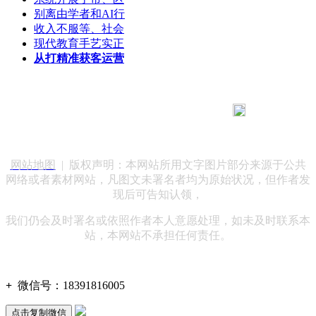
别离由学者和AI行
收入不服等、社会
现代教育手艺实正
从打精准获客运营
183 9181 6005
客服热线：
客服QQ：10014803 公司地址：陕西省咸阳市秦都区世纪大
道华宇双子星A座 法律顾问：陕西润丰律师事务所
网站地图
| 版权声明：本网站所用文字图片部分来源于公共
网络或者素材网站，凡图文未署名者均为原始状况，但作者发
现后可告知认领，
我们仍会及时署名或依照作者本人意愿处理，如未及时联系本
站，本网站不承担任何责任。
+
微信号：
18391816005
点击复制微信