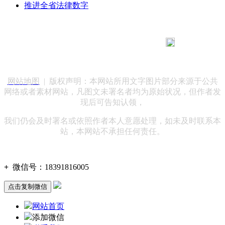
推进全省法律数字
183 9181 6005
客服热线：
客服QQ：10014803 公司地址：陕西省咸阳市秦都区世纪大
道华宇双子星A座 法律顾问：陕西润丰律师事务所
网站地图
| 版权声明：本网站所用文字图片部分来源于公共
网络或者素材网站，凡图文未署名者均为原始状况，但作者发
现后可告知认领，
我们仍会及时署名或依照作者本人意愿处理，如未及时联系本
站，本网站不承担任何责任。
+
微信号：
18391816005
点击复制微信
网站首页
添加微信