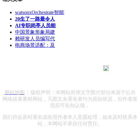
watsonxOrchestrate智能
20生了一路最令人
AI专职岗亭人员能
中国景象形象局建
赖研发人员编写代
电商场景适配：及
183 9181 6005
客服热线：
客服QQ：10014803 公司地址：陕西省咸阳市秦都区世纪大
道华宇双子星A座 法律顾问：陕西润丰律师事务所
网站地图
| 版权声明：本网站所用文字图片部分来源于公共
网络或者素材网站，凡图文未署名者均为原始状况，但作者发
现后可告知认领，
我们仍会及时署名或依照作者本人意愿处理，如未及时联系本
站，本网站不承担任何责任。