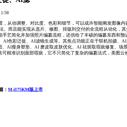
1:58
摄影后期处置，从动调整、对比度、色彩和细节，可以或许智能阐发图
法。而且能实现从选片、修图、排版到交付的全流程从动化，其
智能手艺简化并加强照片编纂流程，还供给了丰硕的编纂东西和预
、AI色彩迁徙、AI滤镜生成等。其焦点功能正在于联机拍摄、A
、AI瘦身塑形、AI 磨皮取皮肤优化、AI 祛斑取瑕疵修复、
可精准识别面部瑕疵，它不只简化了复杂的编纂法式，美图云修是
篇：
M-i175KM版上市