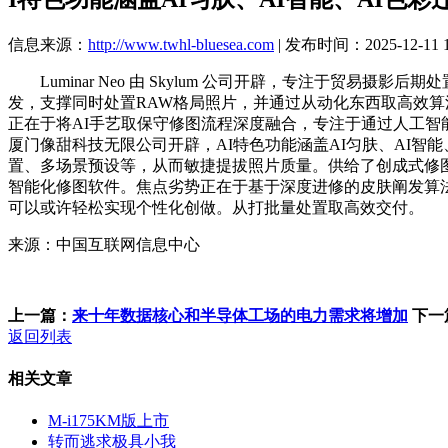
信息来源：
http://www.twhl-bluesea.com
| 发布时间：2025-12-11 1
Luminar Neo 由 Skylum 公司开辟，专注于贸易
发，支撑同时处置RAW格局照片，并通过从动化东西取高效算
正在于将AI手艺取保守修图流程深度融合，专注于通过人工
厦门像甜科技无限公司开辟，AI特色功能涵盖AI匀肤、AI智能
置、多场景预设等，从而敏捷提拔照片质量。供给了创成式修图
智能化修图软件。焦点劣势正在于基于深度进修的皮肤阐发算法
可以或许轻松实现个性化创做。从打批量处置取高效交付。
来源：中国互联网信息中心
上一篇：
来十年数据核心和半导体工场的电力需求将增加
下一
返回列表
相关文章
M-i175KM版上市
转而逃求极具小我