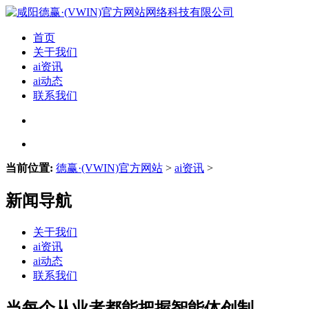
首页
关于我们
ai资讯
ai动态
联系我们
当前位置:
德赢·(VWIN)官方网站
>
ai资讯
>
新闻导航
关于我们
ai资讯
ai动态
联系我们
当每个从业者都能把握智能体创制