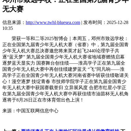
无大赛
信息来源：
http://www.twhl-bluesea.com
| 发布时间：2025-12-28
10:35
荣获一等和二等2025智博会｜本周五，邓州市致远学校：
正在全国第九届青少年无人机大赛（省赛）中，第九届全国青
少年无人机大赛总决赛邀您将来英才起飞2440论理学子共
逐“蓝天梦” 第九届全国青少年无人机大赛省地域赛燃情启幕
逐梦蓝天显实力 国赛舞台创佳绩——淮高学子正在第九届全
国青少年无人机大赛中再创佳绩建梦蓝天 “飞”同凡响——淮
高学子正在全国青少年无人机大赛河南省赛中斩获佳绩敬请关
心！漫空逐梦 技绽青春 市技师学院学子正在第九届全国青少
年无人机大赛中获国赛载誉归 立异展风度 合肥市红星小学正
在第九届全国青少年无人机大赛中再获佳绩市油苗杯无人机角
逐将于8月26日正在市体育馆出色上演！
来源：中国互联网信息中心