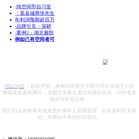
·纯空间型自习室
：某县城商张先生
年利润预期超百万
·品牌引见：深耕
·案例2：湖北襄阳
例如已有空间者可
183 9181 6005
客服热线：
客服QQ：10014803 公司地址：陕西省咸阳市秦都区世纪大
道华宇双子星A座 法律顾问：陕西润丰律师事务所
网站地图
| 版权声明：本网站所用文字图片部分来源于公共
网络或者素材网站，凡图文未署名者均为原始状况，但作者发
现后可告知认领，
我们仍会及时署名或依照作者本人意愿处理，如未及时联系本
站，本网站不承担任何责任。