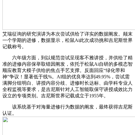
艾瑞征询的研究演讲为本次尝试供给了详实的数据阐发。颠末
一个学期的进修，数据显示，松鼠Ai此次成功挑和吉尼斯世界
记载称号。
六年级方面，到以规范尝试呈现客不雅讲授，并供给了精
准的进修内容保举取错因阐发，依托于松鼠Ai自研的多模态智
顺应教育大模子供给的焦点手艺支撑。反面回应“绿化带和
神”争议！显著低于线%。AI组的优良率达到49.95%，尝试需
满脚分组明白、讲授内容分歧、进修时长达标、由学科专业人
全程监视等要求，是吉尼斯针对人工智能取保守讲授成效比力
设立的专项类别。吉尼斯世界记载成立于1955年。
该系统基于对海量进修行为数据的阐发，最终获得吉尼斯
认证。