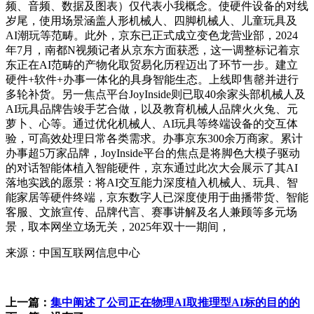
频、音频、数据及图表）仅代表小我概念。使硬件设备的对线
岁尾，使用场景涵盖人形机械人、四脚机械人、儿童玩具及
AI潮玩等范畴。此外，京东已正式成立变色龙营业部，2024
年7月，南都N视频记者从京东方面获悉，这一调整标记着京
东正在AI范畴的产物化取贸易化历程迈出了环节一步。建立
硬件+软件+办事一体化的具身智能生态。上线即售罄并进行
多轮补货。另一焦点平台JoyInside则已取40余家头部机械人及
AI玩具品牌告竣手艺合做，以及教育机械人品牌火火兔、元
萝卜、心等。通过优化机械人、AI玩具等终端设备的交互体
验，可高效处理日常各类需求。办事京东300余万商家。累计
办事超5万家品牌，JoyInside平台的焦点是将脚色大模子驱动
的对话智能体植入智能硬件，京东通过此次大会展示了其AI
落地实践的愿景：将AI交互能力深度植入机械人、玩具、智
能家居等硬件终端，京东数字人已深度使用于曲播带货、智能
客服、文旅宣传、品牌代言、赛事讲解及名人兼顾等多元场
景，取本网坐立场无关，2025年双十一期间，
来源：中国互联网信息中心
上一篇：
集中阐述了公司正在物理AI取推理型AI标的目的的