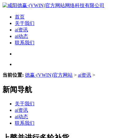
首页
关于我们
ai资讯
ai动态
联系我们
当前位置:
德赢·(VWIN)官方网站
>
ai资讯
>
新闻导航
关于我们
ai资讯
ai动态
联系我们
上罄并进行多轮补货