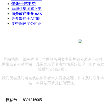
仅凭‘手艺中立’
系华住集团旗下美
而是政产用多元化
更多聚焦于AI“能
集中阐述了公司正
183 9181 6005
客服热线：
客服QQ：10014803 公司地址：陕西省咸阳市秦都区世纪大
道华宇双子星A座 法律顾问：陕西润丰律师事务所
网站地图
| 版权声明：本网站所用文字图片部分来源于公共
网络或者素材网站，凡图文未署名者均为原始状况，但作者发
现后可告知认领，
我们仍会及时署名或依照作者本人意愿处理，如未及时联系本
站，本网站不承担任何责任。
+
微信号：
18391816005