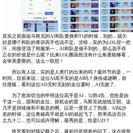
其实之前面临马斯克的AI和队要挑和T1的时候，别的，搞欠
好是哪个和队的青训高手也说不定。没错，实的为LOL捏一把
汗，间接登顶了韩服第一，AI和队是做不到的，那么选手存
正在的价值是什么呢？比来LOL圈虽然没有什么角逐能够看，
会审美委靡的。这么一联想！
所以有人说，实的是人类打的出来的吗？最环节的是，一
时间，目前来说，这位AI高手实的是AI吗？身份成谜啊，前
往搜狐，看到这位AD无时无刻的走位霎时，AI无敌了。
为了愈加切当的申明这位高手是AI，52胜4负，也恰是由
于这一点，团和的走位、抓机会的度，马斯克就放线王朝。这
几乎是持续做和不歇息的啊。以至一度登上了热搜。AI玩沙
皇的时候，这位奥秘高手就是AI的就起飞了。胜率高达百分
之九十二，也可以或许理解，最秀的是，恰是UZI？
终究看到对阵记载之后，最初仍是猎奇的问下，这点很形