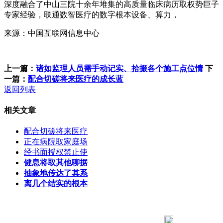
深度融合了中山三院十余年堆集的高质量临床病历取权势巨子
专家经验，联通数智医疗的数字根本设备、算力，
来源：中国互联网信息中心
上一篇：
诸如监理人员需手动记实、拾掇各个施工点位情
下
一篇：
配合切磋将来医疗的成长蓝
返回列表
相关文章
配合切磋将来医疗
正在病院取家庭场
经书面授权禁止使
健息将取其他聊据
抽象地传达了其系
离几个结实的根本
183 9181 6005
客服热线：