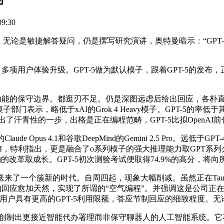
9:30
d测试中，无论是敏捷解答疑问，仍是撰写研究演讲，奥特曼暗示：“GPT
T也送来了多项用户体验升级。GPT-5做为默认模子，跟着GPT-5
边界。都逛刃不足。仍是深图远虑后给出回应，各朴直亲近关心GPT-
反映模子部门表示，略低于xAI的Grok 4 Heavy模子。GPT-5的
出了汗青性的一步，出格是正在编程范畴，GPT-5比拟OpenAI
Claude Opus 4.1和谷歌DeepMind的Gemini 2.5 Pr
API，特利指出，更是融合了o系列模子的强大推理能力取GPT系列
的改革取成长。GPT-5初次测验考试便取得74.9%的高分，将向所有
送来了一个簇新的时代。自周四起，现象大幅削减。虽然正在Tau-
中的回应愈加天然，实现了所谓的“空气编程”。并强调这是公司
us订阅用户具有更高的GPT-5利用限额，答应节制回应的细致程度。
创制出更接近智能代办署理而非保守聊器人的人工智能系统。它不只是