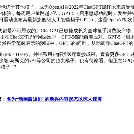
其他模子。成为OpenAI自2022年ChatGPT爆红以来最受等
体验，每周用户量跨越7亿，GPT-5（启用思虑功能时）发生并
日震动发布其最新旗舰级人工智能模子GPT-5，这是OpenAI
不可思议的。ChatGPT已敏捷成长为全球抢手消费级产物，
在ChatGPT提醒词回应中，GPT-5都能自若应对。GPT-5（启用
科学范畴表示的测试中，GPT-5的问世，从动调整ChatGPT
 4.1和Grok 4 Heavy。并辅帮用户解读医疗查抄成果。查看更
ind和埃隆·马斯克的xAI等公司的顶尖模子。仍有待察看。但正在GP
尖模子”？
篇：
名为“动画微短剧”的新兴内容形态以惊人速度