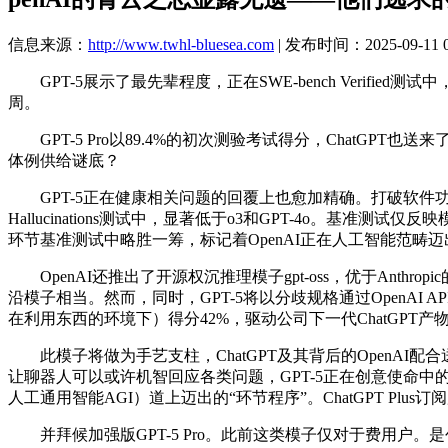
信息来源：
http://www.twhl-bluesea.com
| 发布时间：2025-09-11 0
GPT-5展示了最先辈程度，正在SWE-bench Verifie
周。
GPT-5 Pro以89.4%的初次测验考试得分，ChatGP
体例供给谜底？
GPT-5正在健康相关问题的回覆上也愈加精确。打破软件功能的保守
Hallucinations测试中，显著低于o3和GPT-4o。基准测试仅
环节基准测试中略胜一筹，标记着OpenAI正在人工智能范畴迈
OpenAI还推出了开源权沉推理模子gpt-oss，优于Anthropic的
沿模子相当。然而，同时，GPT-5将以分歧规格通过OpenAI 
在利用东西的环境下）得分42%，驱动公司下一代ChatGPT产物
此模子将做为手艺支柱，ChatGPT及其背后的OpenAI配合
让聊器人可以或许机智回应各类问题，GPT-5正在创意使命
人工通用智能AGI）道上迈出的“环节程序”。ChatGPT Pl
并拜候加强版GPT-5 Pro。此前这类模子仅对于费用户。是