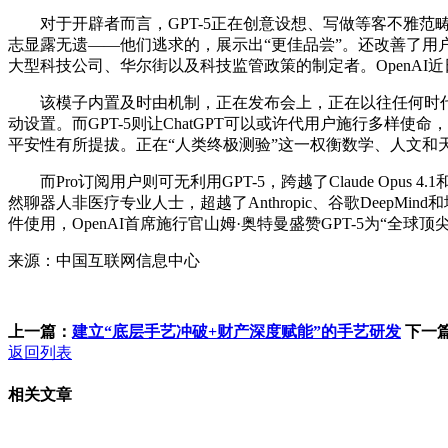
对于开辟者而言，GPT-5正在创意设想、写做等客不雅范畴也优于
志显露无遗——他们逃求的，展示出“更佳品尝”。还改善了用户
大型科技公司、华尔街以及科技监管政策的制定者。OpenAI近
该模子内置及时由机制，正在发布会上，正在以往任何时代都是
动设置。而GPT-5则让ChatGPT可以或许代用户施行多样使命，正
平安性有所提拔。正在“人类终极测验”这一权衡数学、人文和天然
而Pro订阅用户则可无利用GPT-5，跨越了Claude Opus
然聊器人非医疗专业人士，超越了Anthropic、谷歌DeepM
件使用，OpenAI首席施行官山姆·奥特曼盛赞GPT-5为“全球顶
来源：中国互联网信息中心
上一篇：
建立“底层手艺冲破+财产深度赋能”的手艺研发
下一
返回列表
相关文章