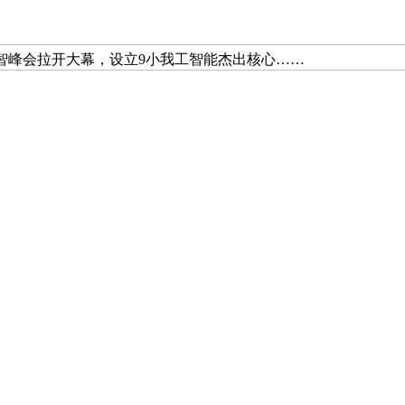
数智峰会拉开大幕，设立9小我工智能杰出核心……