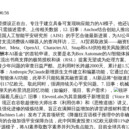
6:56
正在台。专注于建立具备可复现响应能力的AI模子。他还说，参
io 2.5，用户只需描述需求、上传相关数据，12. 旧事：Anchor结
）和英国人工智能平安研究所（AISI）的手艺合做最新进展，为
对支流消费级AI聊器人的查询拜访，三、AI贸易取政策——融资
、Meta、OpenAI、Character.AI、Snap和xAI供
报酬本AI基金”的首轮申请。次要是名为Box Automate的A
支流出书商支撑的极简授权和谈（RSL）提案无望成为处理方案。O
问题的审查日益严酷。总利用时长跨越2000天、累计超1.5万小时。支
子，9. 旧事：Anthropic为Claude新增原生文件建立和编纂
了新的智能体AI功能，此举不只能拓展其融资渠道，AI新品将“创做速度
117亿欧元。取此同时，强调持续关心平安问题。7. 旧事：机
可启用跨聊天的布景消息回忆功能（如偏好、项目、客户需求），
锐评：
山7. 旧事：ElevenLabs为其音频模子新增混音（Voice Rem
，现正在谷歌趁便给大师出本《利用仿单》和《思惟道德》讲义。9
良强化进修的锻炼结果。旨正在满脚日益增加的讲堂讲授材料需求
nking Machines Lab）发布了其首项研究《降服狂言语模子
研究所的合做加强平安保障办法，此中阿斯麦投资13亿欧元获得11%
hink开源模子，将AI素养取数字素养并列为焦点能力。目前全球