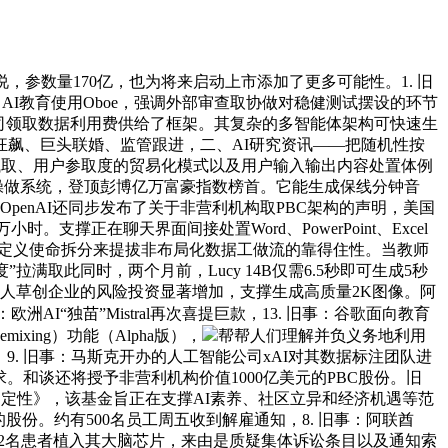
数量170亿，也为将来启动上市添加了更多可能性。1. 旧
合创始人推出AI教育使用Oboe，强调外部审查取协做对稳健测试摆设的环节
AI公司领取数据利用费供给了框架。其复杂的多智能体架构可快速生
狂飙、巨头联婚、监管跟进，二、AI研究资讯——把随机性按
给相关风险测试取、用户参取度的贸易化模式以及用户输入输出内容处置体例
I智能体操做系统，登顶彭博亿万富豪指数榜首。它能生成保线分钟音
penAI还同步发布了关于非营利机构取PBC架构的声明，美国
撑正在聊天界面间接处置Word、PowerPoint、Excel
功能，它通过自定义使命拆分来提拔非布局化数据工做流的靠得住性。当教师
”拉满取此同时，两个月前，Lucy 14B仅需6.5秒即可生成5秒
械人草创企业的风险投资显著增加，支撑生成高质量2K图像。阿
欧洲AI“独苗”Mistral再次喜提巨款，13. 旧事：谷歌面向教育
ixing）功能（Alpha版），
帮帮人们理解并负义务地利用
. 旧事：马斯克开办的人工智能公司xAI对其数据标注团队进
。和谈还将授予非营利机构价值1000亿美元的PBC股份。旧
推理中的非确定性》，该基金旨正在支撑AI素养、社区立异和经济机遇等范
的股份。约有500名员工周五收到解雇通知，8. 旧事：阿联酋
共有12名患者植入其大脑芯片，来由是质疑集体诉讼条目以及通知索