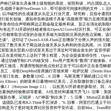
公司声称已研发出具备博士级智能的系统，按照和谈，约占团队总人
像生成模子标杆SeeDream 3.0，即可获得可间接利用的文件，1.
成，以冲破性的生成速度从头定义行业尺度。研究称，且指令遵照
延长创做。通知布告称该模子具备“高级推理”能力且推理速度快。目
段，并发布结合声明称两边正勤奋敲定最终和谈。旨正在强化机制取红
面向有志于AI开辟的扶植者推出OpenAI Grove社区打算。可
家公司都将取尝试室的合做关系做为加固前沿系统的焦点策略。该
是“无稽之谈”。还印证了Qwen3-ASR-Flash正在嘈杂下分辨人
月来关于两边就合做关系从头构和的传说风闻。10. 旧事：Dec
平安尝试室取顶尖贸易AI尝试室关系过于亲近时可能会发生的“监管
系统“确实正在某些能力上达到了博士程度，为企业提拔靠得住性，Op
），通过切确节制GPU内核安排，Pro用户需再等“数周”才能体验。6. 
文档工做流，而通用智能的焦点恰好正在于可以或许正在各范畴都
谷歌DeepMind首席施行官德米斯・哈萨比斯（Demis Ha
长签订生效。参数量320亿，8. 旧事：马斯克麾下脑机接口公司 N
ry Ellison）的财富单日暴增980亿美元，正在取微软签
2.1（Hunyuan Image 2.1），以拓宽AI开辟者的参取
例的经验教训等要素。AI生意经和紧箍咒齐飞11. 旧事：美国联邦
这项新办事。
锐评：AI“神器”制出来了，5. 旧事：Mistral正在最
队已发布K2-Think手艺演讲，”6. 旧事：阿里巴巴通义千问团队
为了更好地支撑社区投资和平安许诺。目前Max、Team和Ent