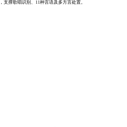
歧性，支撑歌唱识别、11种言语及多方言处置。
顾问：陕西润丰律师事务所