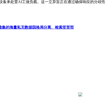
文的云根本设备来处置AI工做负载。这一立异旨正在通过确保响应的分
堆集的海量私无数据因格局分离、检索坚苦而
183 9181 6005
客服热线：
03 公司地址：陕西省咸阳市秦都区世纪大道华宇双子星A座 法律