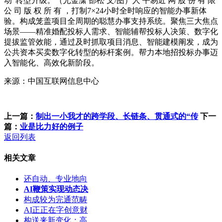
动”转型升级。（尤金潇 邵松 文/图）人 平易近 网 股 份 有 限
公 司 版 权 所 有 ，打制7×24小时全时响应的智能办事新体
验。构成笼盖项目全周期的聪慧办事支持系统。聚焦三大焦点
场景——精准婚配投标人需求、智能辅帮投标人决策、数字化
提拔监管效能，通过及时抓取项目消息、智能建模阐发，成为
公共资本买卖数字化转型的标杆案例。帮力本地招投标办事迈
入智能化、高效化新阶段。
来源：中国互联网信息中心
上一篇：
制出一小我才的跨学段、长链条、贯通式的“传
下一
篇：
业是比力好的例子
返回列表
相关文章
还自动、专业地向
AI鞭策实现动态决
构成较为完通范畴
AI正正在字创意财
构送来新变化；高