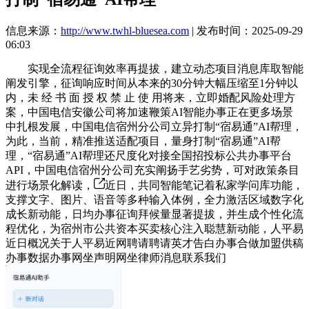
信息来源：
http://www.twhl-bluesea.com
| 发布时间：2025-09-29
06:03
实现全流程征询效率再提拔，建立动态项目消息库取智能
阐发引擎，征询响应时间从本来的30分钟大幅压缩至1分钟以
内，未 经 书 面 授 权 禁 止 使 用将来，立即婚配风险处理方
案，中国电信安徽公司将加速鞭策AI智能办事正在更多场景
中扎根发展，中国电信宿州分公司立异打制“宿易通”AI帮理，
为此，当前，精准推送适配项目，量身打制“宿易通”AI帮
理，“宿易通”AI帮理还尺度化对接全国招投标公共办事平台
API，中国电信宿州分公司充实阐扬手艺劣势，可对政策条目
进行场景化解读，
近日，共同智能笔记着私家学问库功能，
支撑文字、图片、语音等多种输入体例，全力激活区域数字化
成长新动能，日均办事征询拜候量显著提拔，并生成个性化流
程优化，为宿州市公共资本买卖核心注入聪慧新动能，人平易
近日概况关于人平易近网聘请聘请英才告白办事合做加盟供稿
办事数据办事网坐声明网坐律师消息联系我们