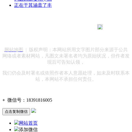
正在于其涵盖了丰
183 9181 6005
客服热线：
客服QQ：10014803 公司地址：陕西省咸阳市秦都区世纪大
道华宇双子星A座 法律顾问：陕西润丰律师事务所
网站地图
| 版权声明：本网站所用文字图片部分来源于公共
网络或者素材网站，凡图文未署名者均为原始状况，但作者发
现后可告知认领，
我们仍会及时署名或依照作者本人意愿处理，如未及时联系本
站，本网站不承担任何责任。
+
微信号：
18391816005
点击复制微信
网站首页
添加微信